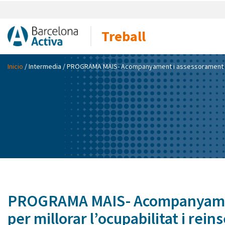
Treball
Inicio
/
Intermedia
/ PROGRAMA MAIS- Acompanyament i assessorament per m
PROGRAMA MAIS- Acompanyame
per millorar l’ocupabilitat i reins