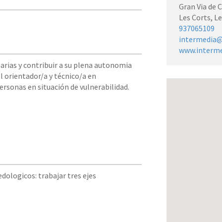
Gran Via de C
Les Corts, L
937065109
intermedia@
www.interme
tarias y contribuir a su plena autonomia
l orientador/a y técnico/a en
rsonas en situación de vulnerabilidad.
ologicos: trabajar tres ejes