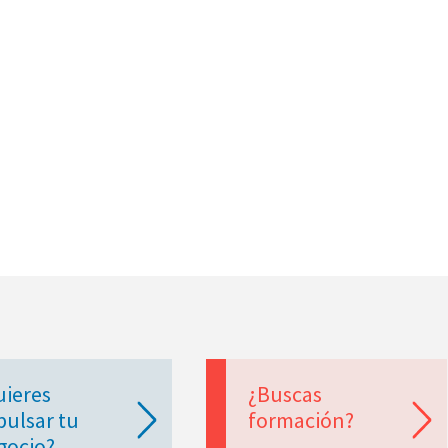
uieres
¿Buscas
pulsar tu
formación?
gocio?