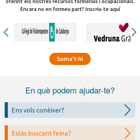
oferint els nostres recursos formatius i ocupacionals.
Encara no en formeu part? Inscriu-te aquí
Suma’t-hi
En què podem ajudar-te?
Ens vols conèixer?
Estàs buscant feina?