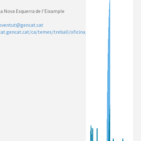
La Nova Esquerra de l'Eixample
.joventut@gencat.cat
cat.gencat.cat/ca/temes/treball/oficina_jove_de_treball/