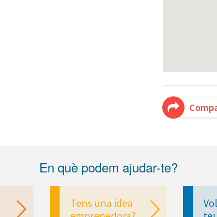
Compa
En què podem ajudar-te?
Tens una idea
Vol
emprenedora?
te