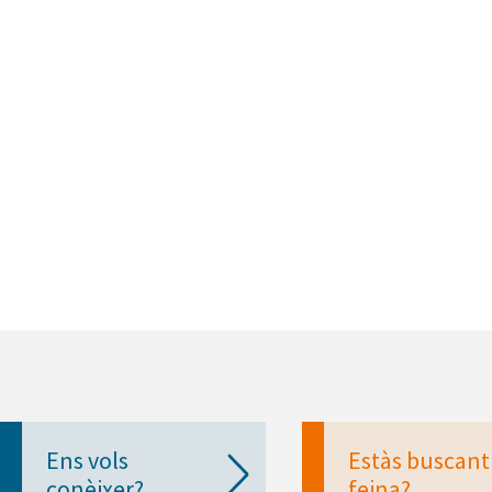
Ens vols
Estàs buscant
conèixer?
feina?