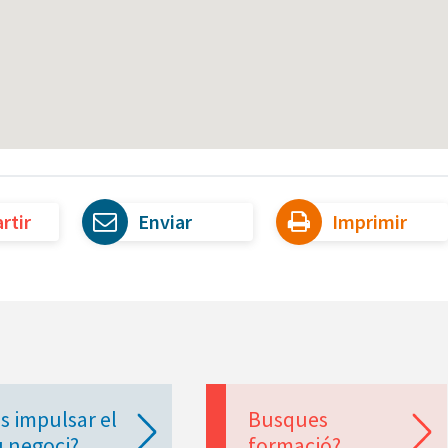
rtir
Enviar
Imprimir
s impulsar el
Busques
u negoci?
formació?