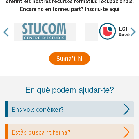
oferint els nostres recursos formatius i ocupacionals.
Encara no en formeu part? Inscriu-te aquí
Suma’t-hi
En què podem ajudar-te?
Ens vols conèixer?
Estàs buscant feina?