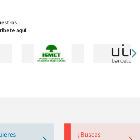
uestros
ríbete aquí
uieres
¿Buscas