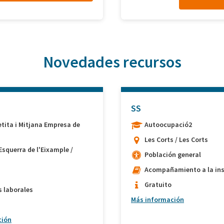
Novedades recursos
SS
etita i Mitjana Empresa de
Autoocupació2
Les Corts / Les Corts
Esquerra de l'Eixample /
Población general
Acompañamiento a la ins
Gratuito
s laborales
Más información
ción