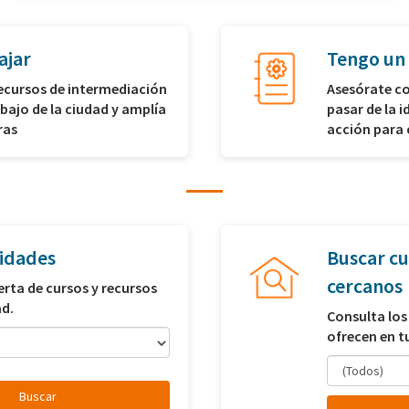
ajar
Tengo un
recursos de intermediación
Asesórate co
abajo de la ciudad y amplía
pasar de la i
ras
acción para 
idades
Buscar cu
cercanos
erta de cursos y recursos
ad.
Consulta los
ofrecen en t