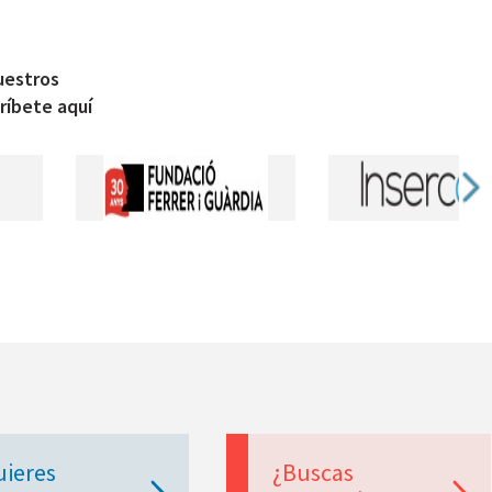
uestros
ríbete aquí
uieres
¿Buscas