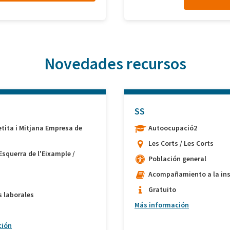
Novedades recursos
SS
etita i Mitjana Empresa de
Autoocupació2
Les Corts / Les Corts
Esquerra de l'Eixample /
Población general
Acompañamiento a la ins
Gratuito
s laborales
Más información
ción