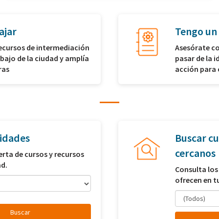
ajar
Tengo un
recursos de intermediación
Asesórate co
abajo de la ciudad y amplía
pasar de la i
ras
acción para 
idades
Buscar cu
cercanos
erta de cursos y recursos
ad.
Consulta los
ofrecen en t