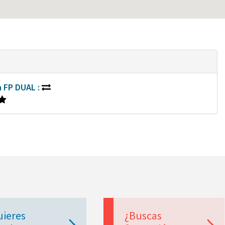
n FP DUAL :
uieres
¿Buscas