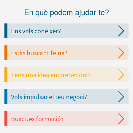
En què podem ajudar-te?
Ens vols conèixer?
Estàs buscant feina?
Tens una idea emprenedora?
Vols impulsar el teu negoci?
Busques formació?