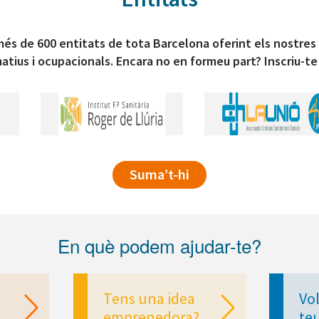
és de 600 entitats de tota Barcelona oferint els nostres
atius i ocupacionals. Encara no en formeu part? Inscriu-te
Suma’t-hi
En què podem ajudar-te?
Tens una idea
Vol
emprenedora?
te