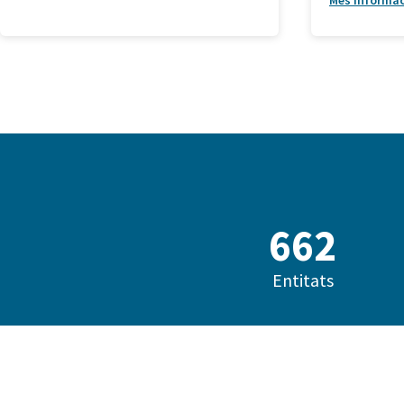
Més informa
685
Entitats