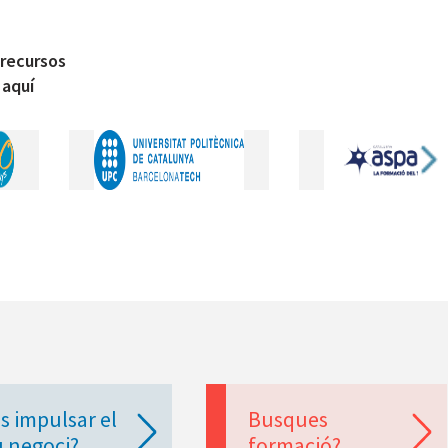
 recursos
 aquí
s impulsar el
Busques
u negoci?
formació?