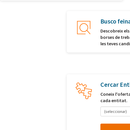
Busco fein
Descobreix els
borses de treb
les teves cand
Cercar Ent
Coneix l'ofert
cada entitat.
(seleccionar)