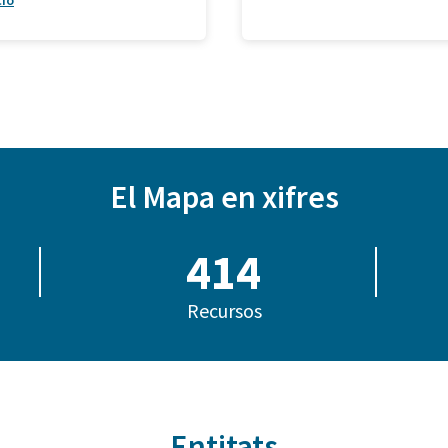
ció
El Mapa en xifres
414
Recursos
Entitats