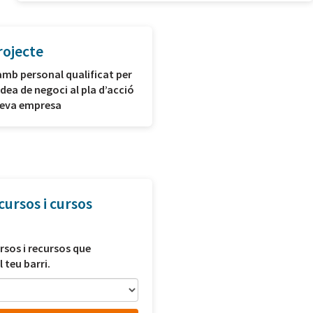
rojecte
amb personal qualificat per
idea de negoci al pla d’acció
 teva empresa
cursos i cursos
rsos i recursos que
l teu barri.