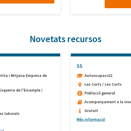
Novetats recursos
SS
etita i Mitjana Empresa de
Autoocupació2
Les Corts / Les Corts
Esquerra de l'Eixample /
Població general
Acompanyament a la inse
Gratuït
es laborals
Més informació