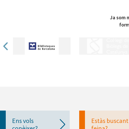
Ja som m
form
Ens vols
Estàs buscant
conèixer?
feina?