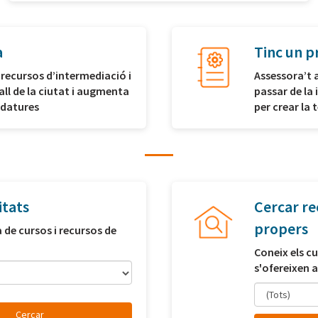
a
Tinc un p
 recursos d’intermediació i
Assessora’t 
all de la ciutat i augmenta
passar de la 
idatures
per crear la
itats
Cercar re
propers
a de cursos i recursos de
Coneix els cu
s'ofereixen a