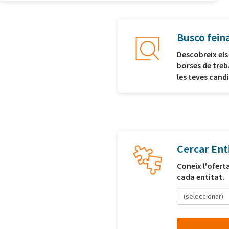
Busco fein
Descobreix els
borses de treb
les teves cand
Cercar Ent
Coneix l'ofert
cada entitat.
(seleccionar)