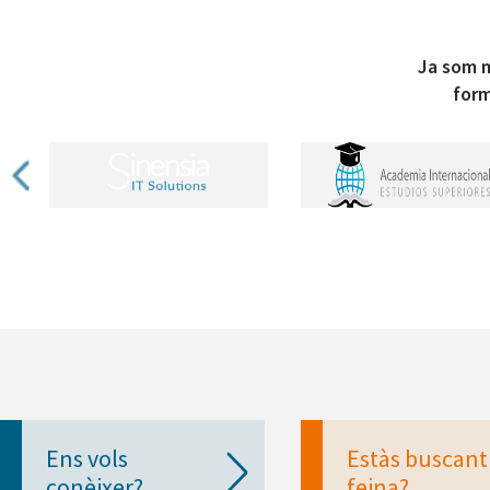
Ja som m
form
Ens vols
Estàs buscant
conèixer?
feina?