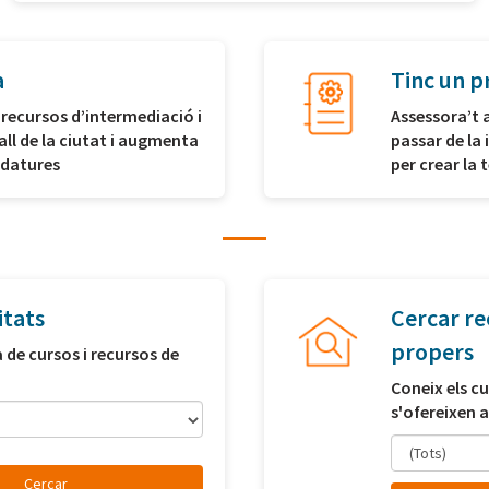
a
Tinc un p
 recursos d’intermediació i
Assessora’t 
all de la ciutat i augmenta
passar de la 
idatures
per crear la
itats
Cercar re
propers
a de cursos i recursos de
Coneix els cu
s'ofereixen a