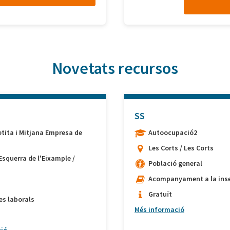
Novetats recursos
SS
etita i Mitjana Empresa de
Autoocupació2
Les Corts / Les Corts
Esquerra de l'Eixample /
Població general
Acompanyament a la inse
Gratuït
es laborals
Més informació