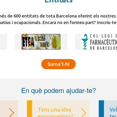
és de 600 entitats de tota Barcelona oferint els nostres
atius i ocupacionals. Encara no en formeu part? Inscriu-te
Suma’t-hi
En què podem ajudar-te?
Tens una idea
Vol
emprenedora?
te