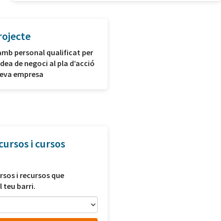
rojecte
amb personal qualificat per
idea de negoci al pla d’acció
 teva empresa
cursos i cursos
rsos i recursos que
l teu barri.