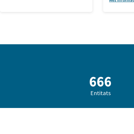
Més informa
685
Entitats