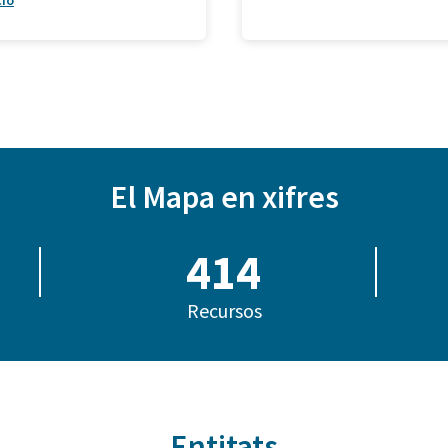
ció
El Mapa en xifres
414
Recursos
Entitats