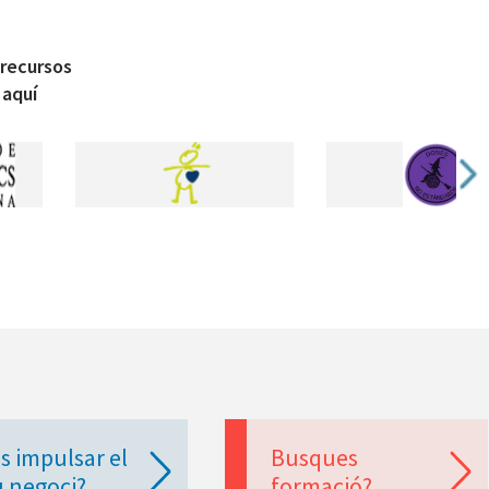
 recursos
 aquí
s impulsar el
Busques
u negoci?
formació?