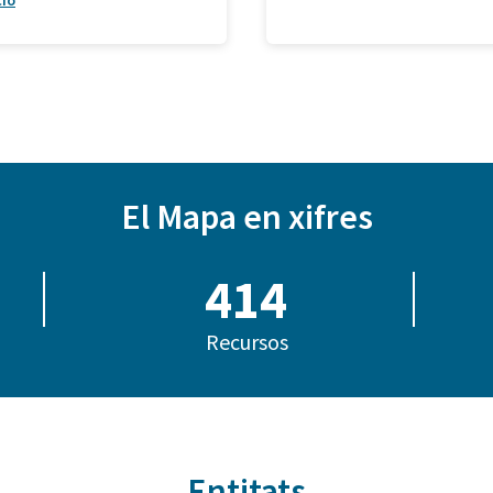
ció
El Mapa en xifres
414
Recursos
Entitats