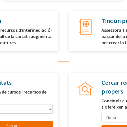
a
Tinc un p
 recursos d’intermediació i
Assessora’t 
all de la ciutat i augmenta
passar de la 
idatures
per crear la
itats
Cercar re
propers
a de cursos i recursos de
Coneix els cu
s'ofereixen a