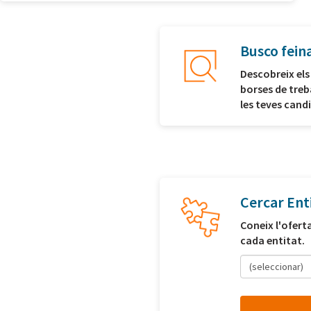
Busco fein
Descobreix els
borses de treb
les teves cand
Cercar Ent
Coneix l'ofert
cada entitat.
(seleccionar)