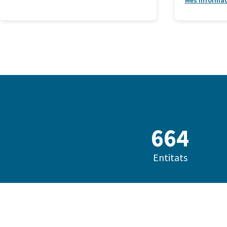
Més informa
685
Entitats