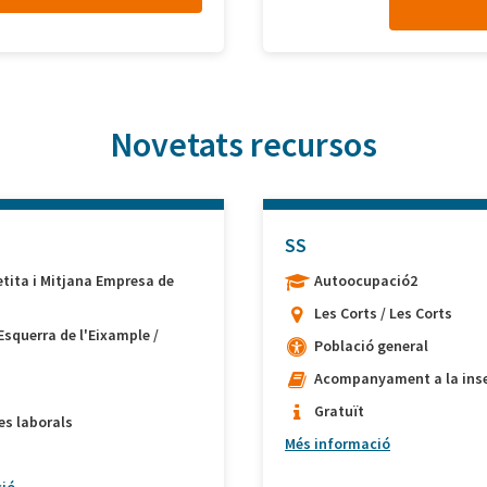
Novetats recursos
SS
etita i Mitjana Empresa de
Autoocupació2
Les Corts / Les Corts
Esquerra de l'Eixample /
Població general
Acompanyament a la inse
Gratuït
es laborals
Més informació