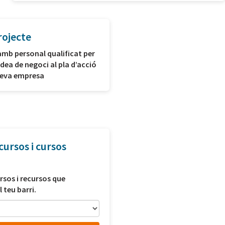
rojecte
amb personal qualificat per
idea de negoci al pla d’acció
 teva empresa
cursos i cursos
rsos i recursos que
l teu barri.