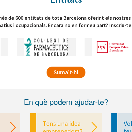
és de 600 entitats de tota Barcelona oferint els nostres
atius i ocupacionals. Encara no en formeu part? Inscriu-te
Suma’t-hi
En què podem ajudar-te?
Tens una idea
Vol
emprenedora?
te