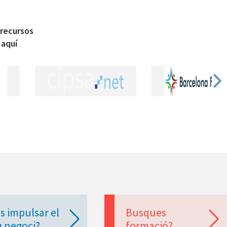
 recursos
 aquí
s impulsar el
Busques
u negoci?
formació?