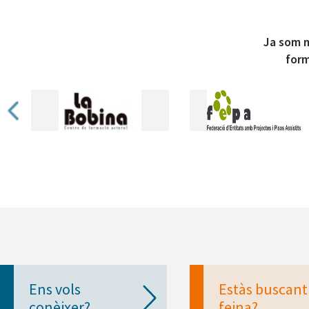
Ja som m
form
Ens vols
Estàs buscant
conèixer?
feina?