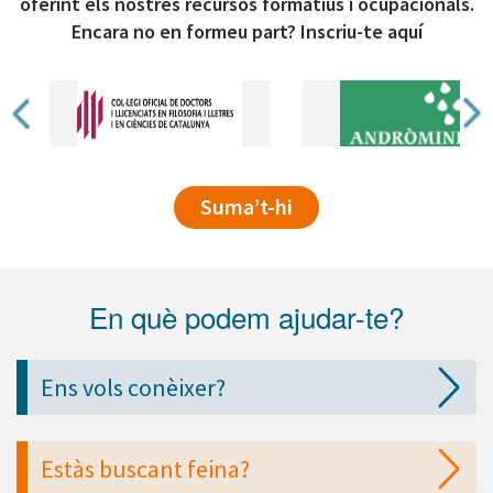
oferint els nostres recursos formatius i ocupacionals.
Encara no en formeu part? Inscriu-te aquí
Suma’t-hi
En què podem ajudar-te?
Ens vols conèixer?
Estàs buscant feina?