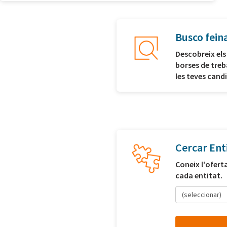
Busco fein
Descobreix els
borses de treb
les teves cand
Cercar Ent
Coneix l'ofert
cada entitat.
(seleccionar)