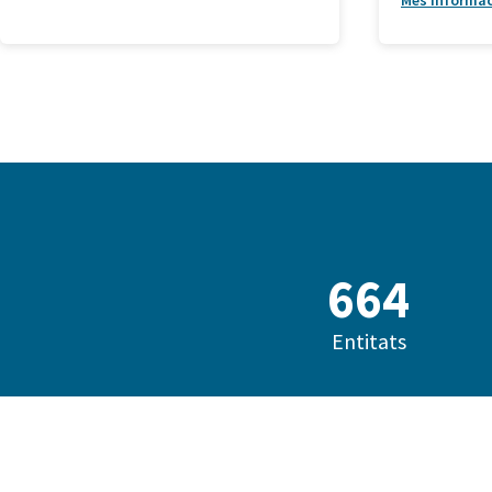
Més informa
685
Entitats