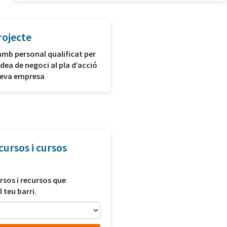
rojecte
amb personal qualificat per
idea de negoci al pla d’acció
 teva empresa
cursos i cursos
rsos i recursos que
l teu barri.