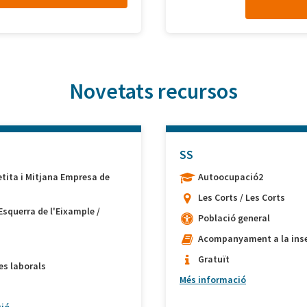
Novetats recursos
SS
etita i Mitjana Empresa de
Autoocupació2
Les Corts / Les Corts
Esquerra de l'Eixample /
Població general
Acompanyament a la inse
Gratuït
es laborals
Més informació