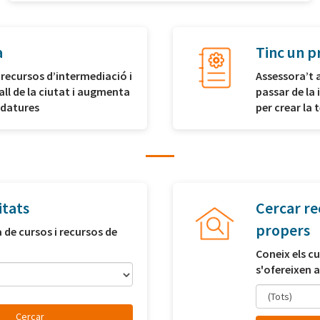
a
Tinc un p
 recursos d’intermediació i
Assessora’t 
all de la ciutat i augmenta
passar de la 
idatures
per crear la
itats
Cercar re
propers
a de cursos i recursos de
Coneix els cu
s'ofereixen a