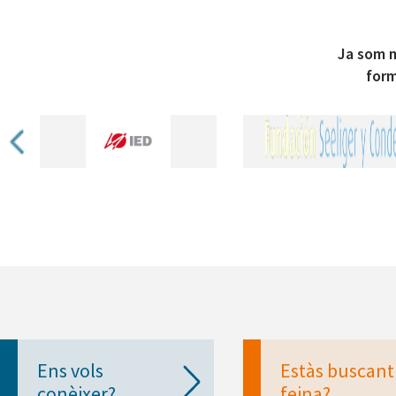
Ja som m
form
Ens vols
Estàs buscant
conèixer?
feina?