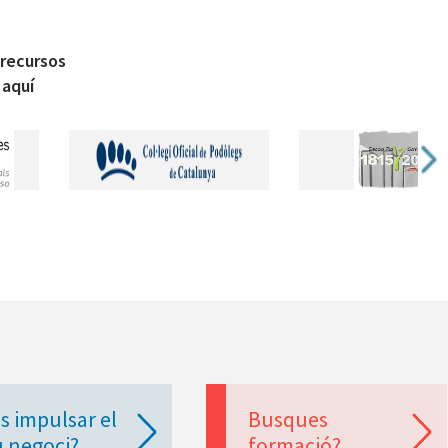
 recursos
 aquí
s impulsar el
Busques
u negoci?
formació?