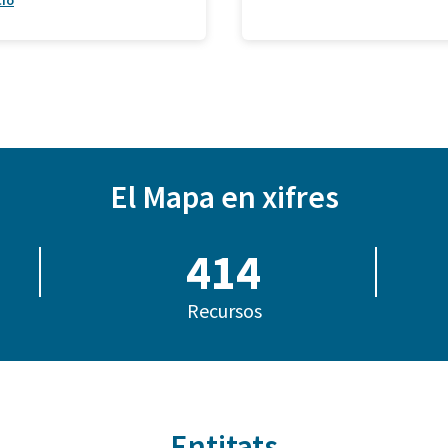
ció
El Mapa en xifres
414
Recursos
Entitats