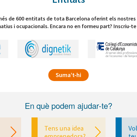
és de 600 entitats de tota Barcelona oferint els nostres
atius i ocupacionals. Encara no en formeu part? Inscriu-te
Suma’t-hi
En què podem ajudar-te?
Tens una idea
Vol
emprenedora?
te