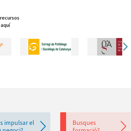
 recursos
 aquí
s impulsar el
Busques
u negoci?
formació?