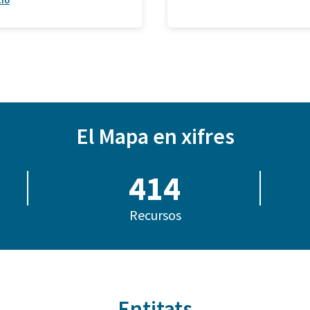
ció
El Mapa en xifres
414
Recursos
Entitats