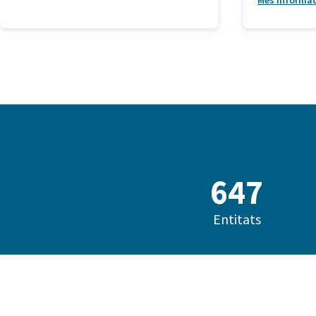
Més informa
685
Entitats