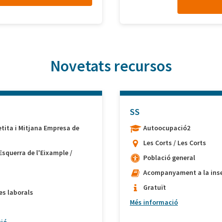
Novetats recursos
SS
etita i Mitjana Empresa de
Autoocupació2
Les Corts / Les Corts
Esquerra de l'Eixample /
Població general
Acompanyament a la inse
Gratuït
es laborals
Més informació