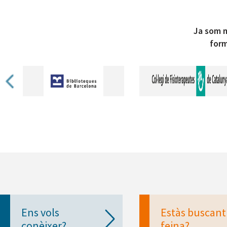
Ja som m
form
Ens vols
Estàs buscant
conèixer?
feina?