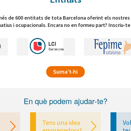
és de 600 entitats de tota Barcelona oferint els nostres
atius i ocupacionals. Encara no en formeu part? Inscriu-te
Suma’t-hi
En què podem ajudar-te?
Tens una idea
Vol
emprenedora?
te