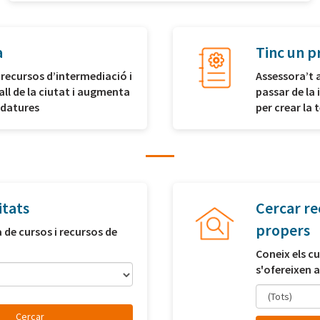
a
Tinc un p
 recursos d’intermediació i
Assessora’t 
all de la ciutat i augmenta
passar de la 
idatures
per crear la
itats
Cercar re
propers
a de cursos i recursos de
Coneix els cu
s'ofereixen a