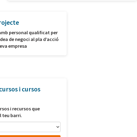
rojecte
amb personal qualificat per
idea de negoci al pla d’acció
 teva empresa
cursos i cursos
rsos i recursos que
l teu barri.