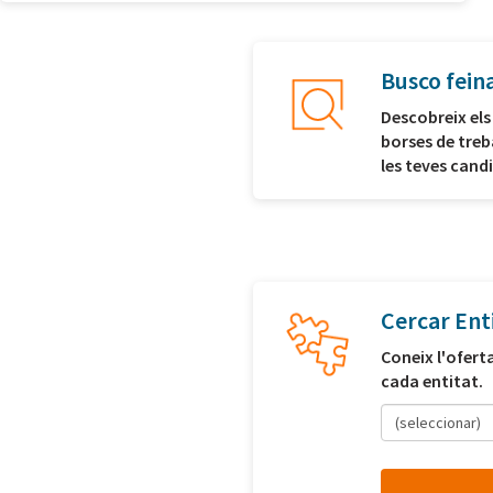
Busco fein
Descobreix els
borses de treb
les teves cand
Cercar Ent
Coneix l'ofert
cada entitat.
(seleccionar)