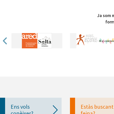
Ja som m
form
Ens vols
Estàs buscant
conèixer?
feina?