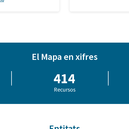
ció
El Mapa en xifres
414
Recursos
Entitats