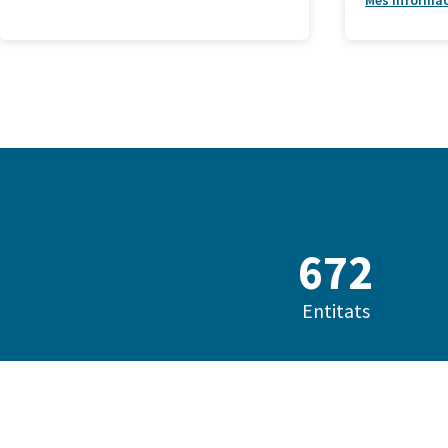
Més informa
685
Entitats