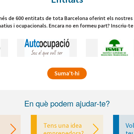
és de 600 entitats de tota Barcelona oferint els nostres
atius i ocupacionals. Encara no en formeu part? Inscriu-te
Suma’t-hi
En què podem ajudar-te?
Tens una idea
Vol
emprenedora?
te