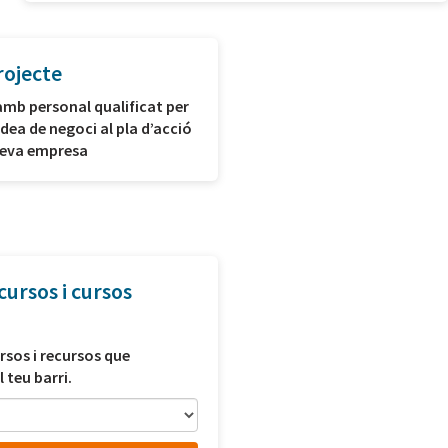
rojecte
amb personal qualificat per
idea de negoci al pla d’acció
 teva empresa
cursos i cursos
rsos i recursos que
l teu barri.