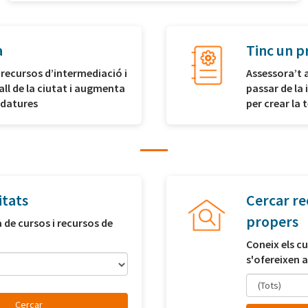
a
Tinc un p
 recursos d’intermediació i
Assessora’t 
all de la ciutat i augmenta
passar de la 
idatures
per crear la
itats
Cercar re
propers
a de cursos i recursos de
Coneix els cu
s'ofereixen a