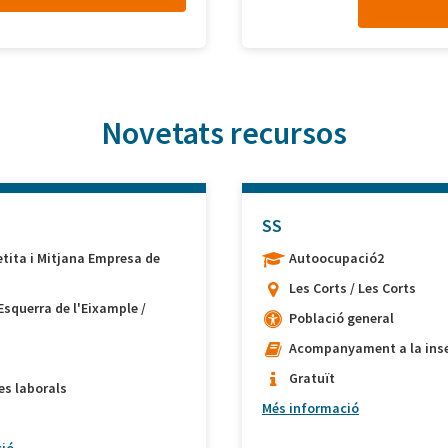
Novetats recursos
SS
etita i Mitjana Empresa de
Autoocupació2
Les Corts / Les Corts
Esquerra de l'Eixample /
Població general
Acompanyament a la inse
Gratuït
es laborals
Més informació