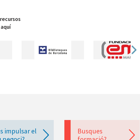
 recursos
 aquí
s impulsar el
Busques
u negoci?
formació?