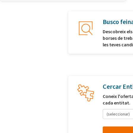
Busco fein
Descobreix els
borses de treb
les teves cand
Cercar Ent
Coneix l'ofert
cada entitat.
(seleccionar)