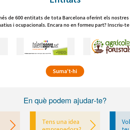
és de 600 entitats de tota Barcelona oferint els nostres
atius i ocupacionals. Encara no en formeu part? Inscriu-te
Suma’t-hi
En què podem ajudar-te?
Tens una idea
Vol
emprenedora?
te