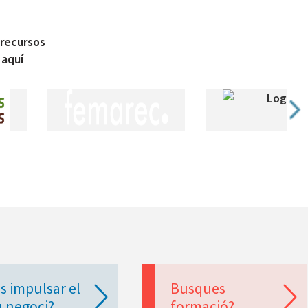
 recursos
 aquí
s impulsar el
Busques
u negoci?
formació?