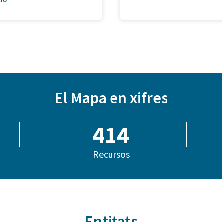
ció
El Mapa en xifres
414
Recursos
Entitats