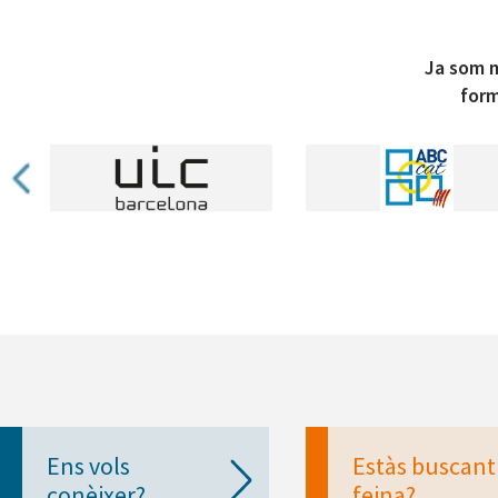
Ja som m
form
Ens vols
Estàs buscant
conèixer?
feina?