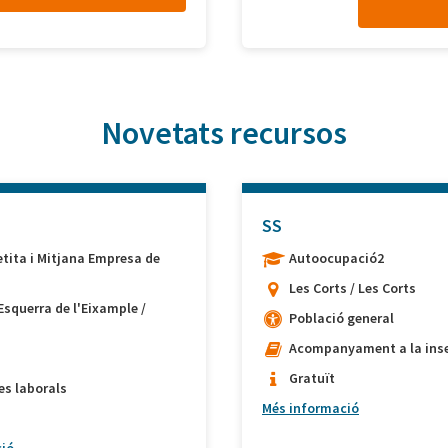
Novetats recursos
SS
etita i Mitjana Empresa de
Autoocupació2
Les Corts / Les Corts
Esquerra de l'Eixample /
Població general
Acompanyament a la inse
Gratuït
es laborals
Més informació