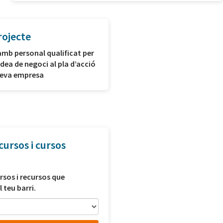
rojecte
amb personal qualificat per
idea de negoci al pla d’acció
 teva empresa
cursos i cursos
rsos i recursos que
l teu barri.