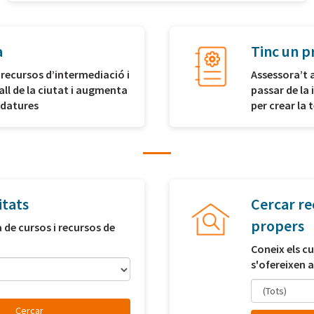
a
Tinc un p
 recursos d’intermediació i
Assessora’t 
all de la ciutat i augmenta
passar de la 
idatures
per crear la
itats
Cercar re
propers
a de cursos i recursos de
Coneix els cu
s'ofereixen a