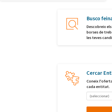
Busco fein
Descobreix els
borses de treb
les teves cand
Cercar Ent
Coneix l'ofert
cada entitat.
(seleccionar)