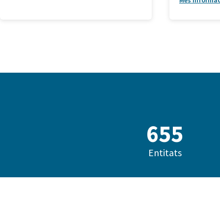
Més informa
685
Entitats