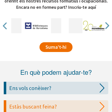
oferint els nostres recursos formatius i ocupacionals.
Encara no en formeu part? Inscriu-te aquí
Suma’t-hi
En què podem ajudar-te?
Ens vols conèixer?
Estàs buscant feina?