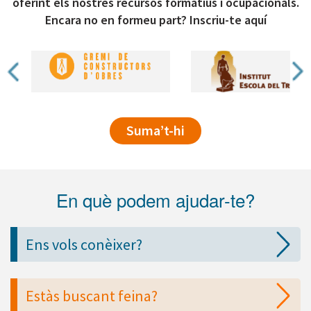
oferint els nostres recursos formatius i ocupacionals.
Encara no en formeu part? Inscriu-te aquí
Suma’t-hi
En què podem ajudar-te?
Ens vols conèixer?
Estàs buscant feina?