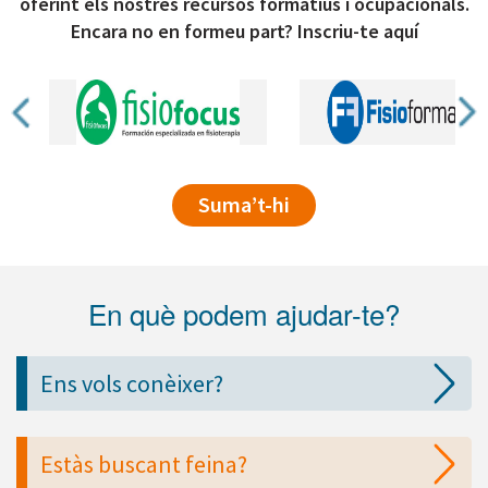
oferint els nostres recursos formatius i ocupacionals.
Encara no en formeu part? Inscriu-te aquí
Suma’t-hi
En què podem ajudar-te?
Ens vols conèixer?
Estàs buscant feina?