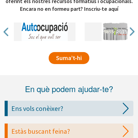
oferint els nostres recursos formatius i ocupacionals.
Encara no en formeu part? Inscriu-te aquí
Suma’t-hi
En què podem ajudar-te?
Ens vols conèixer?
Estàs buscant feina?