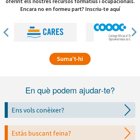
oferint els nostres recursos formatius i ocupacionals.
Encara no en formeu part? Inscriu-te aquí
Suma’t-hi
En què podem ajudar-te?
Ens vols conèixer?
Estàs buscant feina?