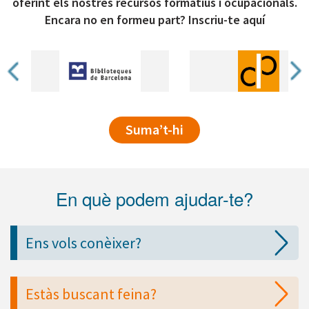
oferint els nostres recursos formatius i ocupacionals.
Encara no en formeu part? Inscriu-te aquí
Suma’t-hi
En què podem ajudar-te?
Ens vols conèixer?
Estàs buscant feina?