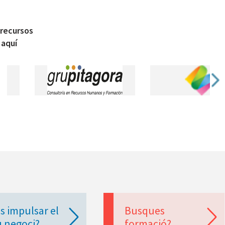
 recursos
 aquí
s impulsar el
Busques
u negoci?
formació?