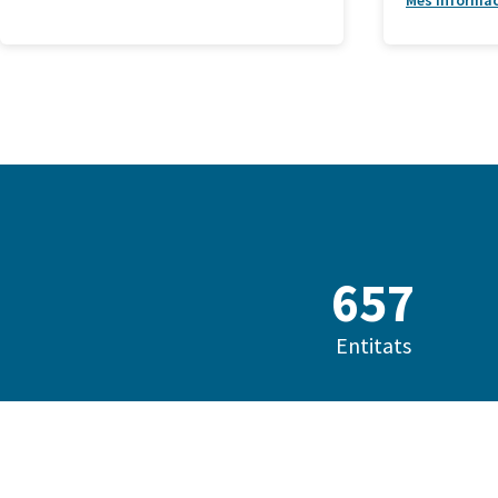
Més informa
685
Entitats