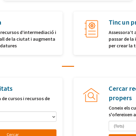
a
Tinc un p
 recursos d’intermediació i
Assessora’t 
all de la ciutat i augmenta
passar de la 
idatures
per crear la
itats
Cercar re
propers
a de cursos i recursos de
Coneix els cu
s'ofereixen a