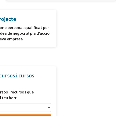
rojecte
amb personal qualificat per
idea de negoci al pla d’acció
 teva empresa
cursos i cursos
rsos i recursos que
l teu barri.