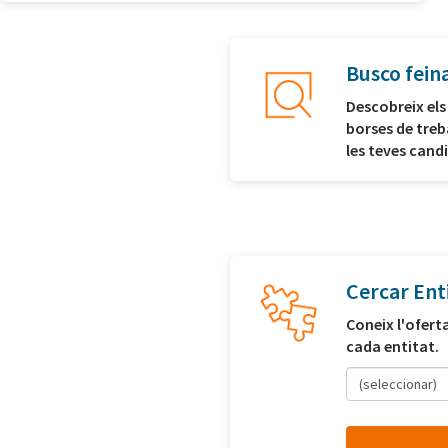
Busco fein
Descobreix els
borses de treb
les teves cand
Cercar Ent
Coneix l'ofert
cada entitat.
(seleccionar)