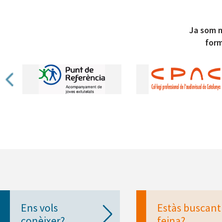
Ja som m
form
Ens vols
Estàs buscant
conèixer?
feina?