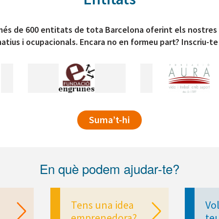
és de 600 entitats de tota Barcelona oferint els nostres
atius i ocupacionals. Encara no en formeu part? Inscriu-te
Suma’t-hi
En què podem ajudar-te?
Tens una idea
Vol
emprenedora?
te