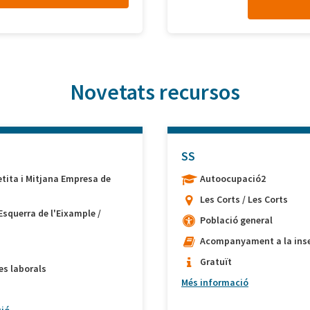
Novetats recursos
SS
etita i Mitjana Empresa de
Autoocupació2
Les Corts / Les Corts
Esquerra de l'Eixample /
Població general
Acompanyament a la inse
Gratuït
es laborals
Més informació