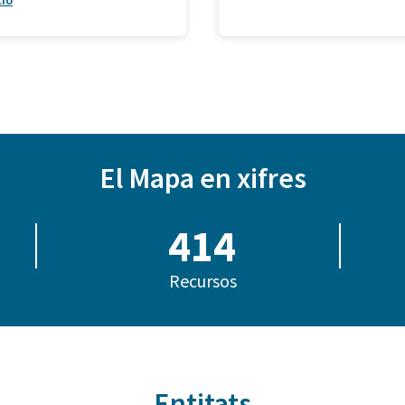
ció
El Mapa en xifres
414
Recursos
Entitats