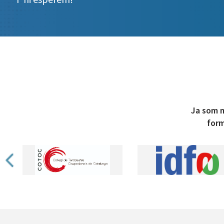
Ja som m
form