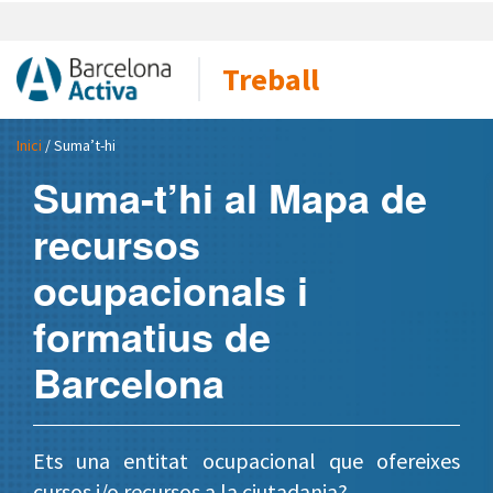
Treball
Inici
/ Suma’t-hi
Suma-t’hi al Mapa de
recursos
ocupacionals i
formatius de
Barcelona
Ets una entitat ocupacional que ofereixes
cursos i/o recursos a la ciutadania?