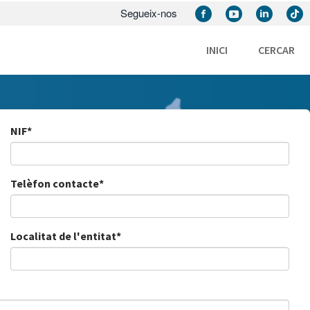
Segueix-nos
INICI
CERCAR
NIF*
Telèfon contacte*
Localitat de l'entitat*