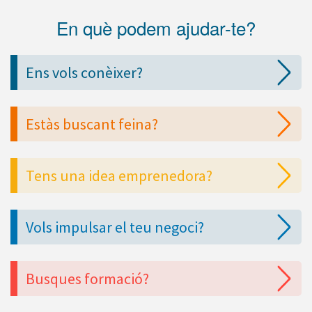
En què podem ajudar-te?
Ens vols conèixer?
Estàs buscant feina?
Tens una idea emprenedora?
Vols impulsar el teu negoci?
Busques formació?