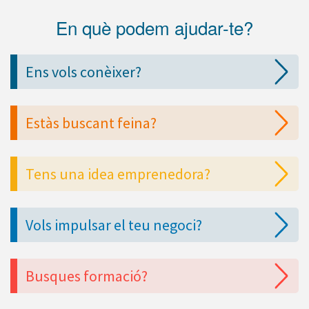
En què podem ajudar-te?
Ens vols conèixer?
Estàs buscant feina?
Tens una idea emprenedora?
Vols impulsar el teu negoci?
Busques formació?