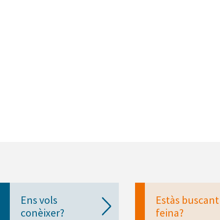
Ens vols
Estàs buscant
conèixer?
feina?