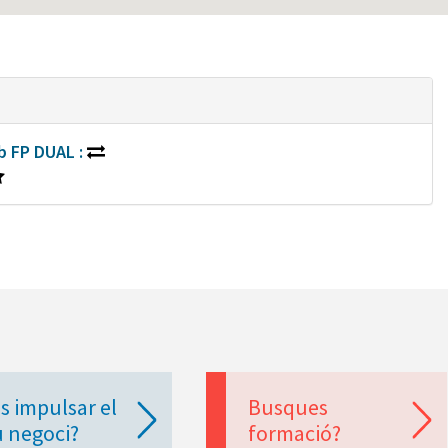
b FP DUAL :
s impulsar el
Busques
u negoci?
formació?