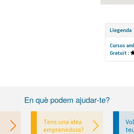
Llegenda
Cursos am
Gratuït :
En què podem ajudar-te?
Tens una idea
Vol
emprenedora?
te