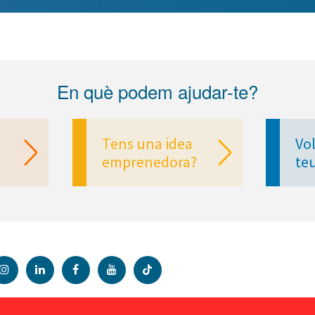
En què podem ajudar-te?
Tens una idea
Vol
emprenedora?
te