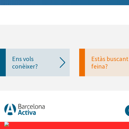
Ens vols
Estàs buscant
conèixer?
feina?