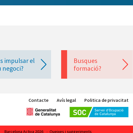
s impulsar el
Busques
u negoci?
formació?
Contacte
Avís legal
Politica de privacitat
Barcelona Activa 2026
•
Queixes i suggeriments