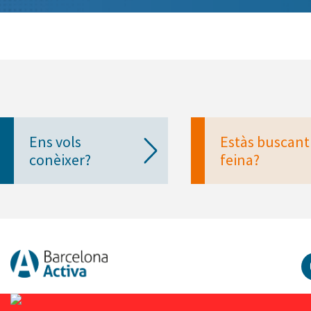
Ens vols
Estàs buscant
conèixer?
feina?