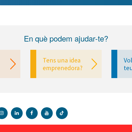
En què podem ajudar-te?
Tens una idea
Vol
emprenedora?
te