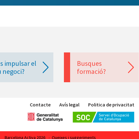
s impulsar el
Busques
u negoci?
formació?
Contacte
Avís legal
Politica de privacitat
Barcelona Activa 2026
•
Queixes i suggeriments