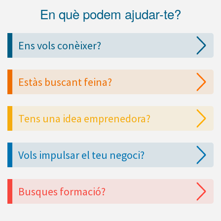
En què podem ajudar-te?
Ens vols conèixer?
Estàs buscant feina?
Tens una idea emprenedora?
Vols impulsar el teu negoci?
Busques formació?