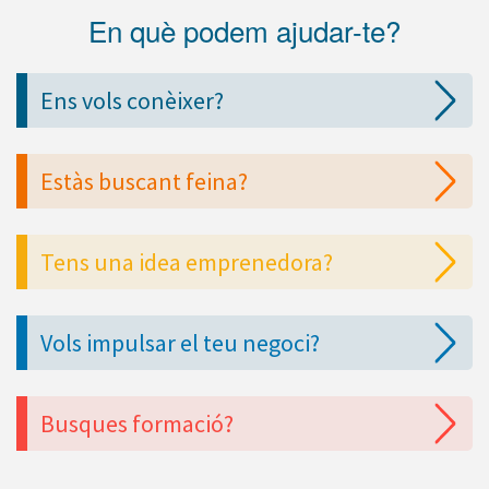
En què podem ajudar-te?
Ens vols conèixer?
Estàs buscant feina?
Tens una idea emprenedora?
Vols impulsar el teu negoci?
Busques formació?