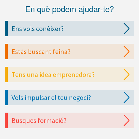
En què podem ajudar-te?
Ens vols conèixer?
Estàs buscant feina?
Tens una idea emprenedora?
Vols impulsar el teu negoci?
Busques formació?