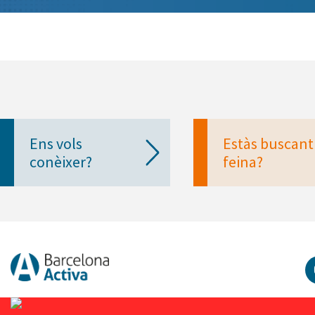
Ens vols
Estàs buscant
conèixer?
feina?