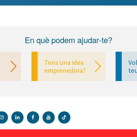
En què podem ajudar-te?
Tens una idea
Vol
emprenedora?
te