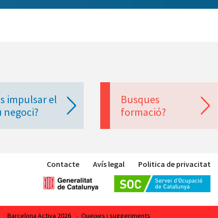
s impulsar el
Busques
u negoci?
formació?
Contacte
Avís legal
Politica de privacitat
Barcelona Activa 2026
•
Queixes i suggeriments