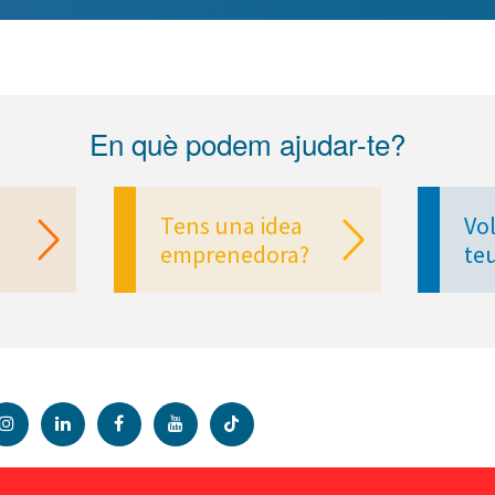
En què podem ajudar-te?
Tens una idea
Vol
emprenedora?
te