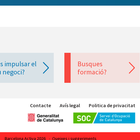
s impulsar el
Busques
u negoci?
formació?
Contacte
Avís legal
Politica de privacitat
Barcelona Activa 2026
•
Queixes i suggeriments