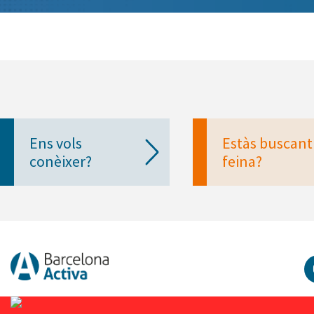
Ens vols
Estàs buscant
conèixer?
feina?