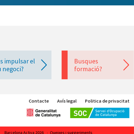
s impulsar el
Busques
u negoci?
formació?
Contacte
Avís legal
Politica de privacitat
Barcelona Activa 2026
•
Queixes i suggeriments