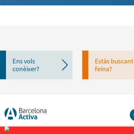
Ens vols
Estàs buscant
conèixer?
feina?