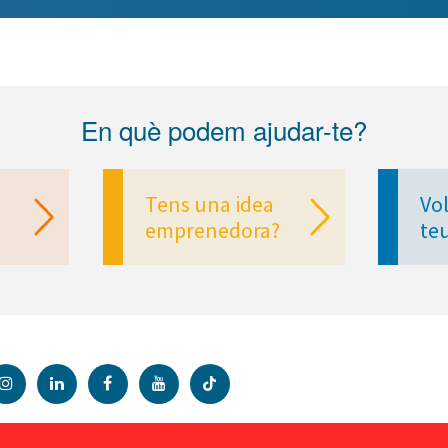
En què podem ajudar-te?
Tens una idea
Vol
emprenedora?
te