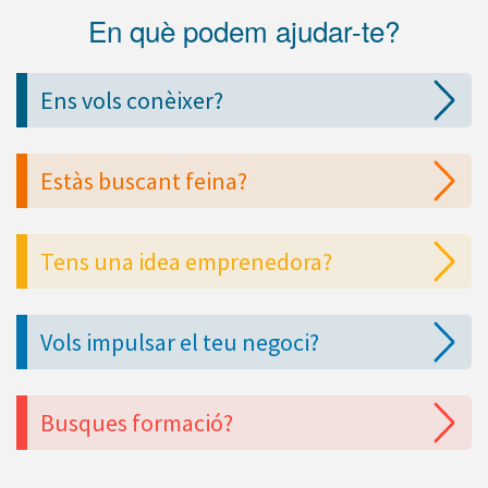
En què podem ajudar-te?
Ens vols conèixer?
Estàs buscant feina?
Tens una idea emprenedora?
Vols impulsar el teu negoci?
Busques formació?