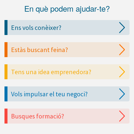
En què podem ajudar-te?
Ens vols conèixer?
Estàs buscant feina?
Tens una idea emprenedora?
Vols impulsar el teu negoci?
Busques formació?