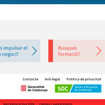
s impulsar el
Busques
u negoci?
formació?
Contacte
Avís legal
Politica de privacitat
Barcelona Activa 2026
•
Queixes i suggeriments