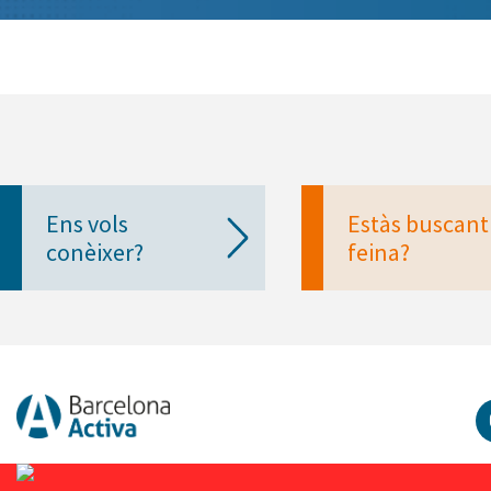
Ens vols
Estàs buscant
conèixer?
feina?