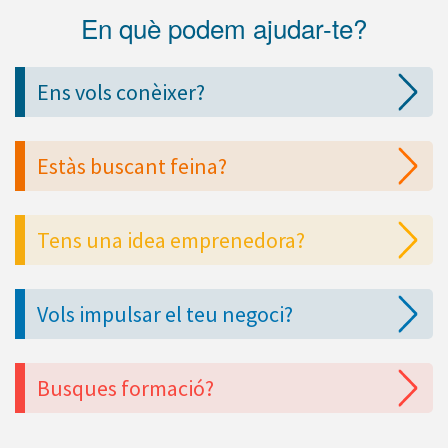
En què podem ajudar-te?
Ens vols conèixer?
Estàs buscant feina?
Tens una idea emprenedora?
Vols impulsar el teu negoci?
Busques formació?